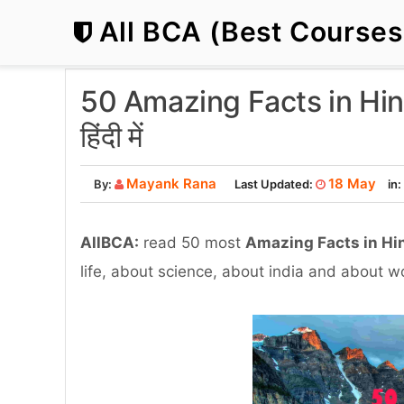
All BCA (Best Course
50 Amazing Facts in Hindi
हिंदी में
Mayank Rana
18 May
By:
Last Updated:
in:
AllBCA:
read 50 most
Amazing Facts in Hi
life, about science, about india and about world.