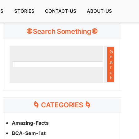
TS
STORIES
CONTACT-US
ABOUT-US
🌐 Search Something 🌐
🌀 CATEGORIES 🌀
Amazing-Facts
BCA-Sem-1st