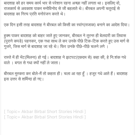
बादशाह को हर समय कार्य भार से परेशान रहना अच्छा नहीं लगता था। इसलिए वो,
राजकार्य से अवकाश पाकर मनोविनोद से जी बहलाते थे। बीरबल अपनी चतुराई से
बादशाह का नित्य प्रति मनोरंजन करते थे।
एक दिन इसी तरह बादशाह ने बीरबल को किसी का स्वांग(मजाक) बनाने का आदेश दिया।
हुक्म पाकर बादशाह को बाहर जाते हुए जानकर, बीरबल ने तुरन्त ही बेलदारी का लिवास
(पुराने कपडे) पहनकर, एक गधा साथ ले कर उनके पीछे टिक-टिक करते हुए उस मार्ग से
गुजरे, जिस मार्ग से बादशाह जा रहे थे। फिर उनके पीछे-पीछे चलने लगे ।
रास्ते में ही भेंट(मिलना) हो गई। बादशाह ने झटपट(एकदम से) कहा की, हे नि:शंक गधे
वाले । बगल से गधा क्यों नहीं ले जाता।
बीरबल मुस्करा कर बोले-मैं तो कहता ही। चला आ रहा हूँ । हजूर गधे आते हैं। बादशाह
इस उत्तर से शर्मिन्दा हो गए।
[ Topic= Akbar Birbal Short Stories Hindi ]
[ Topic= Akbar Birbal Short Stories Hindi ]